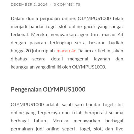
DECEMBER 2, 2024
/
0 COMMENTS
Dalam dunia perjudian online, OLYMPUS1000 telah
menjadi bandar togel slot online gacor yang sangat
terkenal. Mereka menawarkan agen toto macau 4d
dengan pasaran terlengkap serta besaran hadiah
hingga 20 juta rupiah.
macau 4d
Dalam artikel ini, akan
dibahas secara detail mengenai layanan dan
keunggulan yang dimiliki oleh OLYMPUS1000.
Pengenalan OLYMPUS1000
OLYMPUS1000 adalah salah satu bandar togel slot
online yang terpercaya dan telah beroperasi selama
berbagai tahun. Mereka menawarkan berbagai
permainan judi online seperti togel, slot, dan live