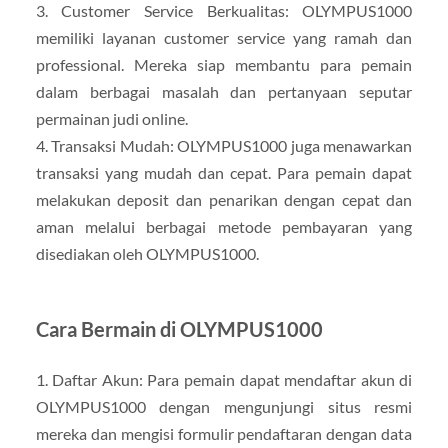
3. Customer Service Berkualitas: OLYMPUS1000
memiliki layanan customer service yang ramah dan
professional. Mereka siap membantu para pemain
dalam berbagai masalah dan pertanyaan seputar
permainan judi online.
4. Transaksi Mudah: OLYMPUS1000 juga menawarkan
transaksi yang mudah dan cepat. Para pemain dapat
melakukan deposit dan penarikan dengan cepat dan
aman melalui berbagai metode pembayaran yang
disediakan oleh OLYMPUS1000.
Cara Bermain di OLYMPUS1000
1. Daftar Akun: Para pemain dapat mendaftar akun di
OLYMPUS1000 dengan mengunjungi situs resmi
mereka dan mengisi formulir pendaftaran dengan data