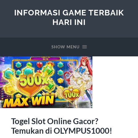
INFORMASI GAME TERBAIK
HARI INI
SHOW MENU
Togel Slot Online Gacor?
Temukan di OLYMPUS1000!