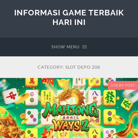
INFORMASI GAME TERBAIK
HARI INI
SHOW MENU
CATEGORY:
SLOT DEPO 20K
STICKY POST