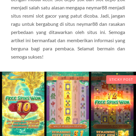
menjadi salah satu alasan mengapa neymar88 menjadi
situs resmi slot gacor yang patut dicoba. Jadi, jangan
ragu untuk bergabung di situs neymar88 dan rasakan
perbedaan yang ditawarkan oleh situs ini. Semoga
artikel ini bermanfaat dan memberikan informasi yang
berguna bagi para pembaca. Selamat bermain dan
semoga sukses!
STICKY POST