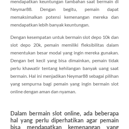
mendapatkan keuntungan tambahan saat bermain di
Neymar88. Dengan begitu, pemain dapat
memaksimalkan potensi kemenangan mereka dan
mendapatkan lebih banyak keuntungan.
Dengan kesempatan untuk bermain slot depo 10k dan
slot depo 20k, pemain memiliki fleksibilitas dalam
menentukan besar modal yang ingin mereka gunakan.
Dengan bet kecil yang bisa dimainkan, pemain tidak
perlu khawatir tentang kehilangan banyak uang saat
bermain. Hal ini menjadikan Neymar88 sebagai pilihan
yang sempurna bagi pemain yang ingin bermain slot
online dengan aman dan nyaman.
Dalam bermain slot online, ada beberapa
hal yang perlu diperhatikan agar pemain
bisa mendapatkan kemenangan yang