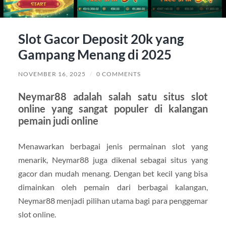
Slot Gacor Deposit 20k yang
Gampang Menang di 2025
NOVEMBER 16, 2025
/
0 COMMENTS
Neymar88 adalah salah satu situs slot
online yang sangat populer di kalangan
pemain judi online
Menawarkan berbagai jenis permainan slot yang
menarik, Neymar88 juga dikenal sebagai situs yang
gacor dan mudah menang. Dengan bet kecil yang bisa
dimainkan oleh pemain dari berbagai kalangan,
Neymar88 menjadi pilihan utama bagi para penggemar
slot online.