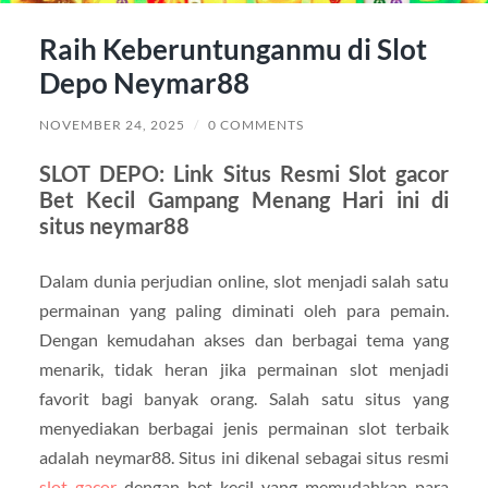
Raih Keberuntunganmu di Slot
Depo Neymar88
NOVEMBER 24, 2025
/
0 COMMENTS
SLOT DEPO: Link Situs Resmi Slot gacor
Bet Kecil Gampang Menang Hari ini di
situs neymar88
Dalam dunia perjudian online, slot menjadi salah satu
permainan yang paling diminati oleh para pemain.
Dengan kemudahan akses dan berbagai tema yang
menarik, tidak heran jika permainan slot menjadi
favorit bagi banyak orang. Salah satu situs yang
menyediakan berbagai jenis permainan slot terbaik
adalah neymar88. Situs ini dikenal sebagai situs resmi
slot gacor
dengan bet kecil yang memudahkan para