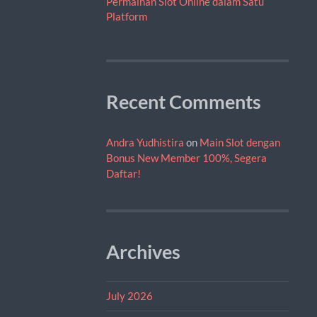
Permainan Slot Online dalam Satu
Platform
Recent Comments
Andra Yudhistira
on
Main Slot dengan
Bonus New Member 100%, Segera
Daftar!
Archives
July 2026