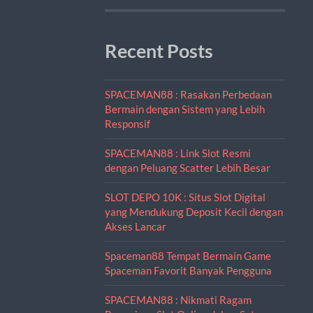
Recent Posts
SPACEMAN88 : Rasakan Perbedaan
Bermain dengan Sistem yang Lebih
Responsif
SPACEMAN88 : Link Slot Resmi
dengan Peluang Scatter Lebih Besar
SLOT DEPO 10K : Situs Slot Digital
yang Mendukung Deposit Kecil dengan
Akses Lancar
Spaceman88 Tempat Bermain Game
Spaceman Favorit Banyak Pengguna
SPACEMAN88 : Nikmati Ragam