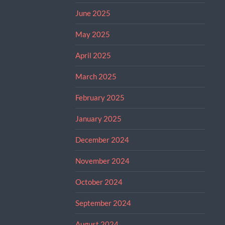
June 2025
May 2025
April 2025
March 2025
February 2025
January 2025
December 2024
November 2024
October 2024
September 2024
August 2024