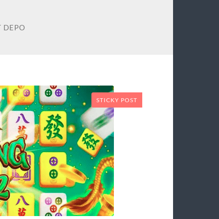
T DEPO
STICKY POST