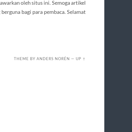
warkan oleh situs ini. Semoga artikel
 berguna bagi para pembaca. Selamat
THEME BY
ANDERS NORÉN
—
UP ↑