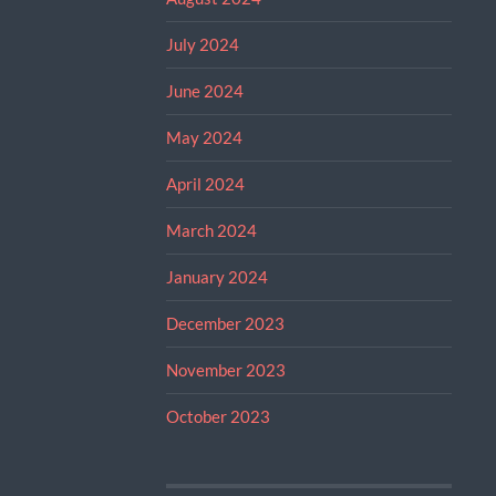
July 2024
June 2024
May 2024
April 2024
March 2024
January 2024
December 2023
November 2023
October 2023