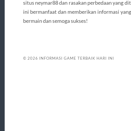
situs neymar88 dan rasakan perbedaan yang dita
ini bermanfaat dan memberikan informasi yang
bermain dan semoga sukses!
© 2026
INFORMASI GAME TERBAIK HARI INI