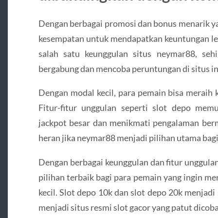
Dengan berbagai promosi dan bonus menarik ya
kesempatan untuk mendapatkan keuntungan lebi
salah satu keunggulan situs neymar88, seh
bergabung dan mencoba peruntungan di situs in
Dengan modal kecil, para pemain bisa meraih 
Fitur-fitur unggulan seperti slot depo me
jackpot besar dan menikmati pengalaman berm
heran jika neymar88 menjadi pilihan utama bagi
Dengan berbagai keunggulan dan fitur unggula
pilihan terbaik bagi para pemain yang ingin 
kecil. Slot depo 10k dan slot depo 20k menjad
menjadi situs resmi slot gacor yang patut dicoba