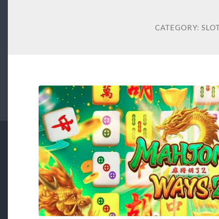
CATEGORY:
SLO