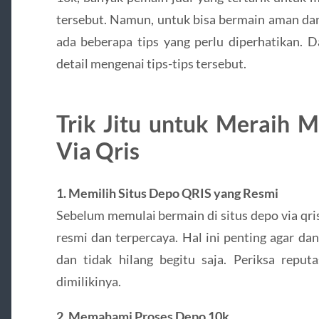
tersebut. Namun, untuk bisa bermain aman dan 
ada beberapa tips yang perlu diperhatikan. Da
detail mengenai tips-tips tersebut.
Trik Jitu untuk Meraih M
Via Qris
1. Memilih Situs Depo QRIS yang Resmi
Sebelum memulai bermain di situs depo via qris
resmi dan terpercaya. Hal ini penting agar d
dan tidak hilang begitu saja. Periksa reputa
dimilikinya.
2. Memahami Proses Depo 10k