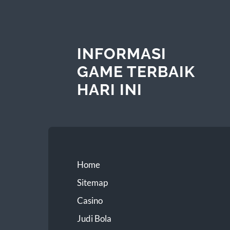
INFORMASI
GAME TERBAIK
HARI INI
Home
Sitemap
Casino
Judi Bola