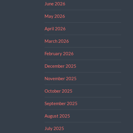
June 2026
May 2026
April 2026
March 2026
February 2026
December 2025
November 2025
October 2025
September 2025
August 2025
July 2025