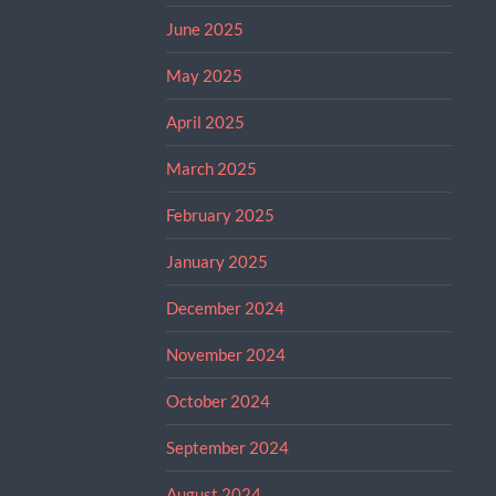
June 2025
May 2025
April 2025
March 2025
February 2025
January 2025
December 2024
November 2024
October 2024
September 2024
August 2024