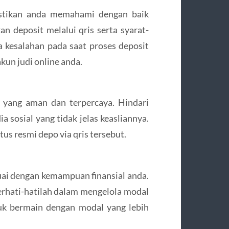
astikan anda memahami dengan baik
an deposit melalui qris serta syarat-
a kesalahan pada saat proses deposit
kun judi online anda.
 yang aman dan terpercaya. Hindari
a sosial yang tidak jelas keasliannya.
tus resmi depo via qris tersebut.
uai dengan kemampuan finansial anda.
erhati-hatilah dalam mengelola modal
tuk bermain dengan modal yang lebih