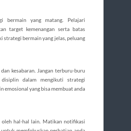
gi bermain yang matang. Pelajari
an target kemenangan serta batas
i strategi bermain yang jelas, peluang
dan kesabaran. Jangan terburu-buru
isiplin dalam mengikuti strategi
ain emosional yang bisa membuat anda
leh hal-hal lain. Matikan notifikasi
n untuk memfokuskan perhatian anda