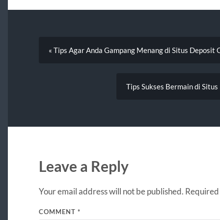
« Tips Agar Anda Gampang Menang di Situs Deposit 
Tips Sukses Bermain di Situ
Leave a Reply
Your email address will not be published.
Required 
COMMENT
*