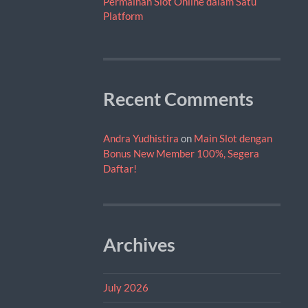
Permainan Slot Online dalam Satu
Platform
Recent Comments
Andra Yudhistira
on
Main Slot dengan
Bonus New Member 100%, Segera
Daftar!
Archives
July 2026