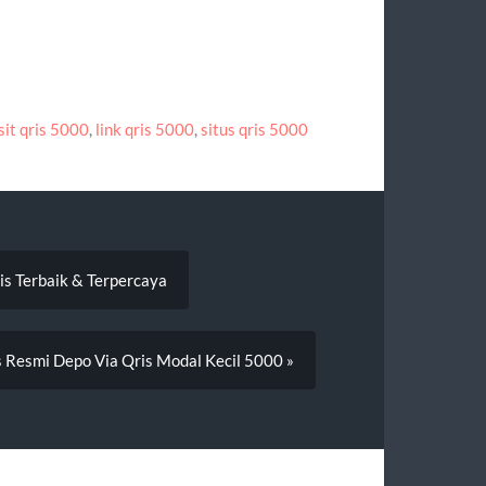
it qris 5000
,
link qris 5000
,
situs qris 5000
ris Terbaik & Terpercaya
s Resmi Depo Via Qris Modal Kecil 5000 »