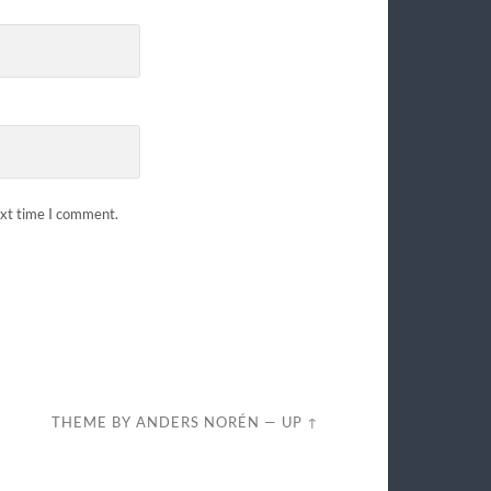
ext time I comment.
THEME BY
ANDERS NORÉN
—
UP ↑