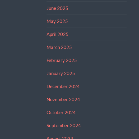
June 2025
May 2025
April 2025
March 2025
February 2025
January 2025
December 2024
November 2024
October 2024
September 2024
August 2024