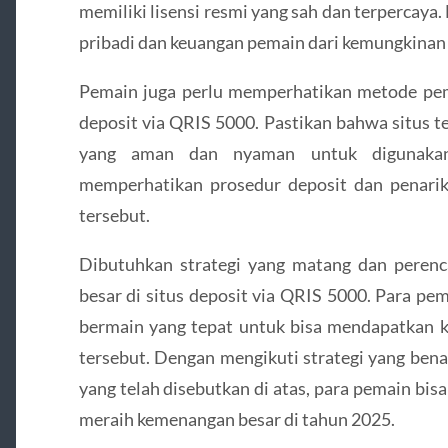
memiliki lisensi resmi yang sah dan terpercaya.
pribadi dan keuangan pemain dari kemungkinan
Pemain juga perlu memperhatikan metode pem
deposit via QRIS 5000. Pastikan bahwa situs 
yang aman dan nyaman untuk digunakan.
memperhatikan prosedur deposit dan penarik
tersebut.
Dibutuhkan strategi yang matang dan peren
besar di situs deposit via QRIS 5000. Para p
bermain yang tepat untuk bisa mendapatkan ke
tersebut. Dengan mengikuti strategi yang ben
yang telah disebutkan di atas, para pemain bi
meraih kemenangan besar di tahun 2025.