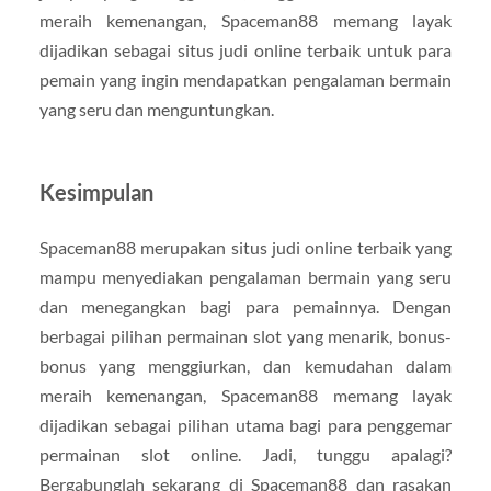
meraih kemenangan, Spaceman88 memang layak
dijadikan sebagai situs judi online terbaik untuk para
pemain yang ingin mendapatkan pengalaman bermain
yang seru dan menguntungkan.
Kesimpulan
Spaceman88 merupakan situs judi online terbaik yang
mampu menyediakan pengalaman bermain yang seru
dan menegangkan bagi para pemainnya. Dengan
berbagai pilihan permainan slot yang menarik, bonus-
bonus yang menggiurkan, dan kemudahan dalam
meraih kemenangan, Spaceman88 memang layak
dijadikan sebagai pilihan utama bagi para penggemar
permainan slot online. Jadi, tunggu apalagi?
Bergabunglah sekarang di Spaceman88 dan rasakan