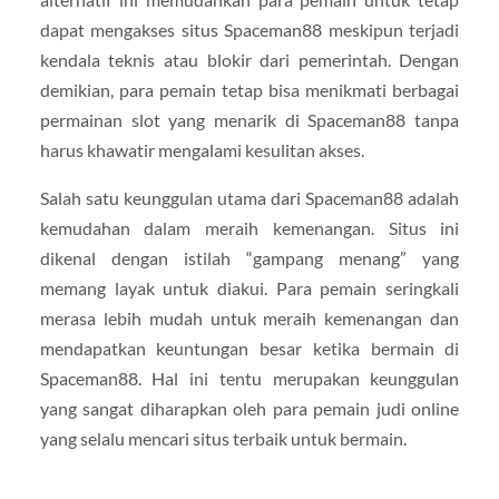
dapat mengakses situs Spaceman88 meskipun terjadi
kendala teknis atau blokir dari pemerintah. Dengan
demikian, para pemain tetap bisa menikmati berbagai
permainan slot yang menarik di Spaceman88 tanpa
harus khawatir mengalami kesulitan akses.
Salah satu keunggulan utama dari Spaceman88 adalah
kemudahan dalam meraih kemenangan. Situs ini
dikenal dengan istilah “gampang menang” yang
memang layak untuk diakui. Para pemain seringkali
merasa lebih mudah untuk meraih kemenangan dan
mendapatkan keuntungan besar ketika bermain di
Spaceman88. Hal ini tentu merupakan keunggulan
yang sangat diharapkan oleh para pemain judi online
yang selalu mencari situs terbaik untuk bermain.