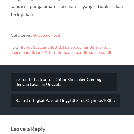
sendiri pengalaman bermain yang tidak akan
terlupakan!
Categories:
Uncategorized
Tags:
Bonus Spaceman88
,
daftar spaceman88
,
jackpot
spaceman88
,
Link Alternatif Spaceman88
,
spaceman88
« Situs Terbaik untuk Daftar Slot Joker Gaming
dengan Layanan Unggulan
Rahasia Tingkat Payout Tinggi di Situs Olympus1000 »
Leave a Reply