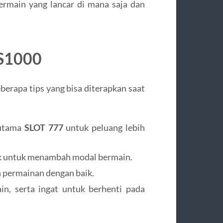
rmain yang lancar di mana saja dan
S1000
rapa tips yang bisa diterapkan saat
rutama
SLOT 777
untuk peluang lebih
k untuk menambah modal bermain.
n permainan dengan baik.
in, serta ingat untuk berhenti pada