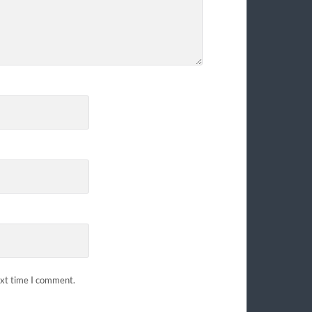
ext time I comment.