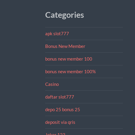
Categories
apk slot777
Bonus New Member
bonus new member 100
bonus new member 100%
Casino
daftar slot777
depo 25 bonus 25
deposit via qris
Joker 123