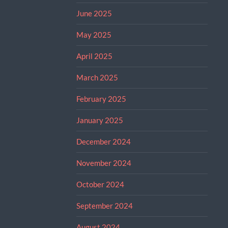
June 2025
May 2025
April 2025
March 2025
February 2025
January 2025
December 2024
November 2024
October 2024
September 2024
August 2024