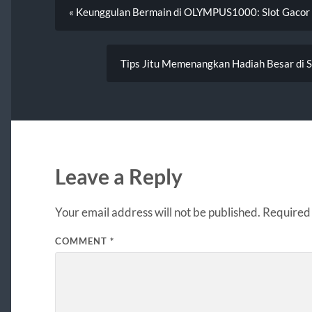
« Keunggulan Bermain di OLYMPUS1000: Slot Gacor d
Tips Jitu Memenangkan Hadiah Besar di S
Leave a Reply
Your email address will not be published.
Required 
COMMENT
*