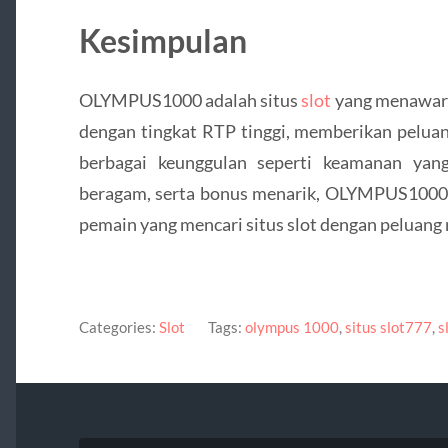
Kesimpulan
OLYMPUS1000 adalah situs
slot
yang menawar
dengan tingkat RTP tinggi, memberikan pelua
berbagai keunggulan seperti keamanan yang
beragam, serta bonus menarik, OLYMPUS1000 m
pemain yang mencari situs slot dengan peluang 
Categories:
Slot
Tags:
olympus 1000
,
situs slot777
,
s