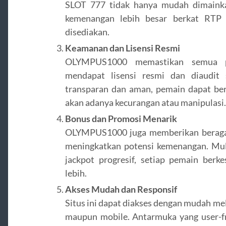
SLOT 777 tidak hanya mudah dimainka
kemenangan lebih besar berkat RTP 
disediakan.
Keamanan dan Lisensi Resmi
OLYMPUS1000 memastikan semua pe
mendapat lisensi resmi dan diaudit 
transparan dan aman, pemain dapat be
akan adanya kecurangan atau manipulasi.
Bonus dan Promosi Menarik
OLYMPUS1000 juga memberikan beraga
meningkatkan potensi kemenangan. Mula
jackpot progresif, setiap pemain ber
lebih.
Akses Mudah dan Responsif
Situs ini dapat diakses dengan mudah mel
maupun mobile. Antarmuka yang user-f