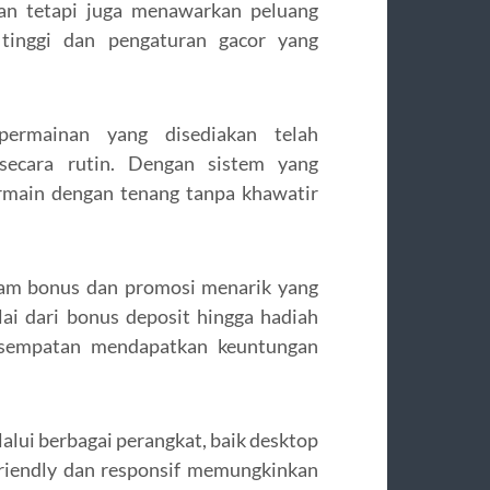
n tetapi juga menawarkan peluang
tinggi dan pengaturan gacor yang
rmainan yang disediakan telah
secara rutin. Dengan sistem yang
rmain dengan tenang tanpa khawatir
m bonus dan promosi menarik yang
i dari bonus deposit hingga hadiah
kesempatan mendapatkan keuntungan
alui berbagai perangkat, baik desktop
riendly dan responsif memungkinkan