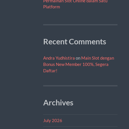
Permainan Slot Online dalam Satu
Platform
Recent Comments
Andra Yudhistira
on
Main Slot dengan
Bonus New Member 100%, Segera
Daftar!
Archives
July 2026