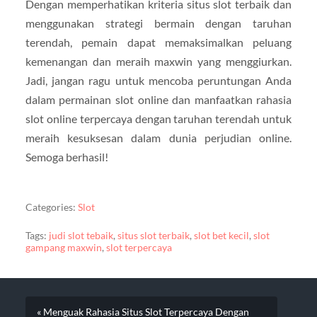
Dengan memperhatikan kriteria situs slot terbaik dan
menggunakan strategi bermain dengan taruhan
terendah, pemain dapat memaksimalkan peluang
kemenangan dan meraih maxwin yang menggiurkan.
Jadi, jangan ragu untuk mencoba peruntungan Anda
dalam permainan slot online dan manfaatkan rahasia
slot online terpercaya dengan taruhan terendah untuk
meraih kesuksesan dalam dunia perjudian online.
Semoga berhasil!
Categories:
Slot
Tags:
judi slot tebaik
,
situs slot terbaik
,
slot bet kecil
,
slot
gampang maxwin
,
slot terpercaya
« Menguak Rahasia Situs Slot Terpercaya Dengan