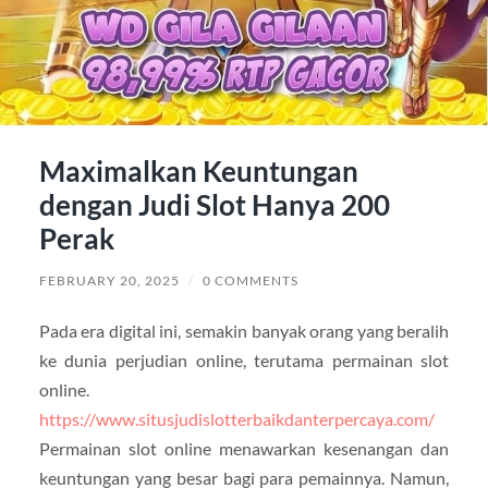
Maximalkan Keuntungan
dengan Judi Slot Hanya 200
Perak
FEBRUARY 20, 2025
/
0 COMMENTS
Pada era digital ini, semakin banyak orang yang beralih
ke dunia perjudian online, terutama permainan slot
online.
https://www.situsjudislotterbaikdanterpercaya.com/
Permainan slot online menawarkan kesenangan dan
keuntungan yang besar bagi para pemainnya. Namun,