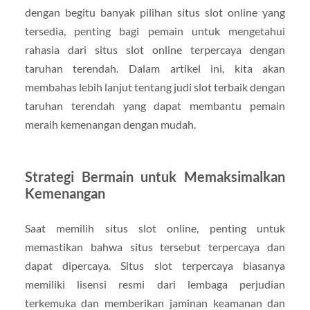
dengan begitu banyak pilihan situs slot online yang
tersedia, penting bagi pemain untuk mengetahui
rahasia dari situs slot online terpercaya dengan
taruhan terendah. Dalam artikel ini, kita akan
membahas lebih lanjut tentang judi slot terbaik dengan
taruhan terendah yang dapat membantu pemain
meraih kemenangan dengan mudah.
Strategi Bermain untuk Memaksimalkan
Kemenangan
Saat memilih situs slot online, penting untuk
memastikan bahwa situs tersebut terpercaya dan
dapat dipercaya. Situs slot terpercaya biasanya
memiliki lisensi resmi dari lembaga perjudian
terkemuka dan memberikan jaminan keamanan dan