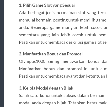
1. Pilih Game Slot yang Sesuai
Ada berbagai jenis permainan slot yang ter
memulai bermain, penting untuk memilih game 
anda. Beberapa game mungkin lebih cocok unt
sementara yang lain lebih cocok untuk pem
Pastikan untuk membaca deskripsi game slot s
2. Manfaatkan Bonus dan Promosi
Olympus1000 sering menawarkan bonus dan
Manfaatkan bonus dan promosi ini untuk m
Pastikan untuk membaca syarat dan ketentuan
3. Kelola Modal dengan Bijak
Salah satu kunci untuk sukses dalam bermain 
modal anda dengan bijak. Tetapkan batas mak