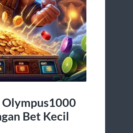
di Olympus1000
ngan Bet Kecil