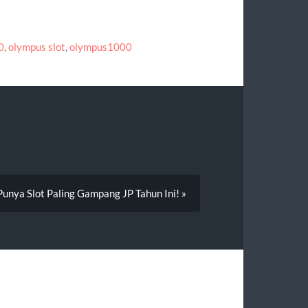
0
,
olympus slot
,
olympus1000
nya Slot Paling Gampang JP Tahun Ini! »