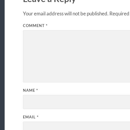
Your email address will not be published.
Required 
COMMENT
*
NAME
*
EMAIL
*