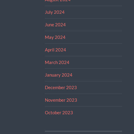
July 2024
June 2024
May 2024
April 2024
March 2024
January 2024
December 2023
November 2023
October 2023