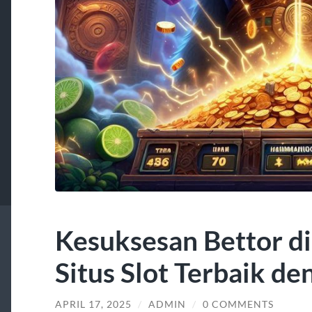
Kesuksesan Bettor 
Situs Slot Terbaik de
APRIL 17, 2025
/
ADMIN
/
0 COMMENTS