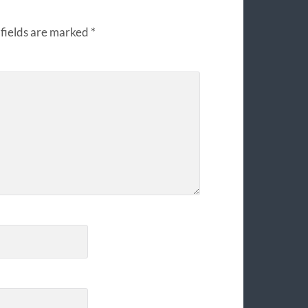
fields are marked
*