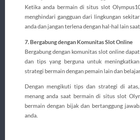
Ketika anda bermain di situs slot Olympus10
menghindari gangguan dari lingkungan sekitar 
anda dan jangan terlena dengan hal-hal lain saat
7. Bergabung dengan Komunitas Slot Online
Bergabung dengan komunitas slot online dapat
dan tips yang berguna untuk meningkatkan
strategi bermain dengan pemain lain dan belaja
Dengan mengikuti tips dan strategi di ata
menang anda saat bermain di situs slot Oly
bermain dengan bijak dan bertanggung jawab.
anda.