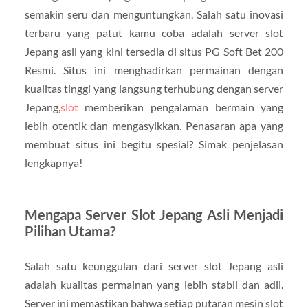
semakin seru dan menguntungkan. Salah satu inovasi
terbaru yang patut kamu coba adalah server slot
Jepang asli yang kini tersedia di situs PG Soft Bet 200
Resmi. Situs ini menghadirkan permainan dengan
kualitas tinggi yang langsung terhubung dengan server
Jepang,
slot
memberikan pengalaman bermain yang
lebih otentik dan mengasyikkan. Penasaran apa yang
membuat situs ini begitu spesial? Simak penjelasan
lengkapnya!
Mengapa Server Slot Jepang Asli Menjadi
Pilihan Utama?
Salah satu keunggulan dari server slot Jepang asli
adalah kualitas permainan yang lebih stabil dan adil.
Server ini memastikan bahwa setiap putaran mesin slot