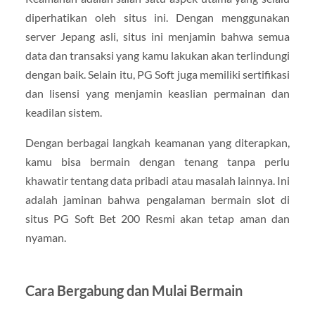
diperhatikan oleh situs ini. Dengan menggunakan
server Jepang asli, situs ini menjamin bahwa semua
data dan transaksi yang kamu lakukan akan terlindungi
dengan baik. Selain itu, PG Soft juga memiliki sertifikasi
dan lisensi yang menjamin keaslian permainan dan
keadilan sistem.
Dengan berbagai langkah keamanan yang diterapkan,
kamu bisa bermain dengan tenang tanpa perlu
khawatir tentang data pribadi atau masalah lainnya. Ini
adalah jaminan bahwa pengalaman bermain slot di
situs PG Soft Bet 200 Resmi akan tetap aman dan
nyaman.
Cara Bergabung dan Mulai Bermain