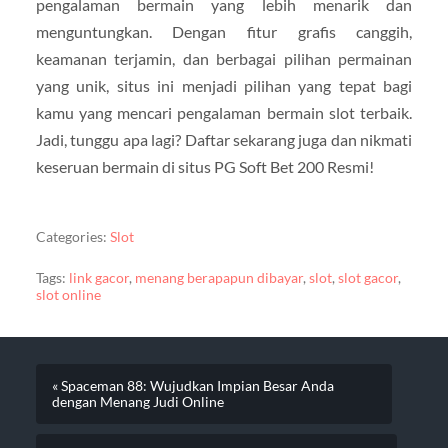
pengalaman bermain yang lebih menarik dan
menguntungkan. Dengan fitur grafis canggih,
keamanan terjamin, dan berbagai pilihan permainan
yang unik, situs ini menjadi pilihan yang tepat bagi
kamu yang mencari pengalaman bermain slot terbaik.
Jadi, tunggu apa lagi? Daftar sekarang juga dan nikmati
keseruan bermain di situs PG Soft Bet 200 Resmi!
Categories:
Slot
Tags:
link gacor
,
menang berapapun dibayar
,
slot
,
slot gacor
,
slot online
« Spaceman 88: Wujudkan Impian Besar Anda
dengan Menang Judi Online