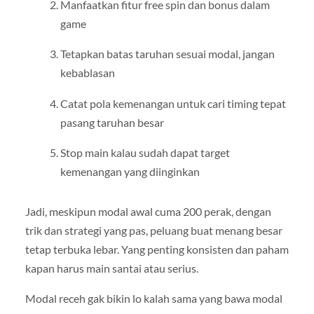
Manfaatkan fitur free spin dan bonus dalam
game
Tetapkan batas taruhan sesuai modal, jangan
kebablasan
Catat pola kemenangan untuk cari timing tepat
pasang taruhan besar
Stop main kalau sudah dapat target
kemenangan yang diinginkan
Jadi, meskipun modal awal cuma 200 perak, dengan
trik dan strategi yang pas, peluang buat menang besar
tetap terbuka lebar. Yang penting konsisten dan paham
kapan harus main santai atau serius.
Modal receh gak bikin lo kalah sama yang bawa modal