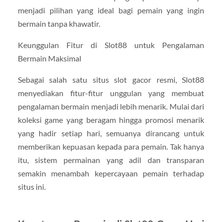
menjadi pilihan yang ideal bagi pemain yang ingin
bermain tanpa khawatir.
Keunggulan Fitur di Slot88 untuk Pengalaman
Bermain Maksimal
Sebagai salah satu situs slot gacor resmi, Slot88
menyediakan fitur-fitur unggulan yang membuat
pengalaman bermain menjadi lebih menarik. Mulai dari
koleksi game yang beragam hingga promosi menarik
yang hadir setiap hari, semuanya dirancang untuk
memberikan kepuasan kepada para pemain. Tak hanya
itu, sistem permainan yang adil dan transparan
semakin menambah kepercayaan pemain terhadap
situs ini.