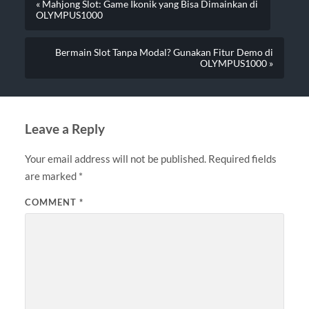
« Mahjong Slot: Game Ikonik yang Bisa Dimainkan di
OLYMPUS1000
Bermain Slot Tanpa Modal? Gunakan Fitur Demo di
OLYMPUS1000 »
Leave a Reply
Your email address will not be published.
Required fields
are marked
*
COMMENT
*