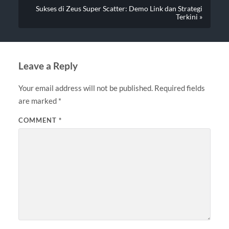
Sukses di Zeus Super Scatter: Demo Link dan Strategi
Terkini »
Leave a Reply
Your email address will not be published.
Required fields
are marked
*
COMMENT
*