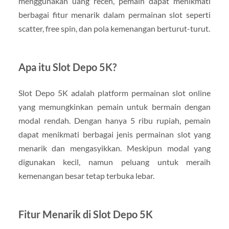
menggunakan uang receh, pemain dapat menikmati
berbagai fitur menarik dalam permainan slot seperti
scatter, free spin, dan pola kemenangan berturut-turut.
Apa itu Slot Depo 5K?
Slot Depo 5K adalah platform permainan slot online
yang memungkinkan pemain untuk bermain dengan
modal rendah. Dengan hanya 5 ribu rupiah, pemain
dapat menikmati berbagai jenis permainan slot yang
menarik dan mengasyikkan. Meskipun modal yang
digunakan kecil, namun peluang untuk meraih
kemenangan besar tetap terbuka lebar.
Fitur Menarik di Slot Depo 5K