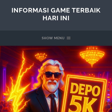
INFORMASI GAME TERBAIK
HARI INI
SHOW MENU