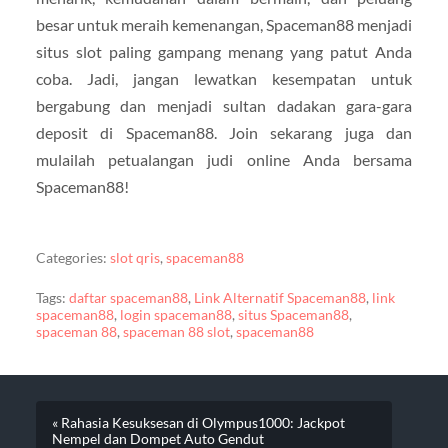
besar untuk meraih kemenangan, Spaceman88 menjadi
situs slot paling gampang menang yang patut Anda
coba. Jadi, jangan lewatkan kesempatan untuk
bergabung dan menjadi sultan dadakan gara-gara
deposit di Spaceman88. Join sekarang juga dan
mulailah petualangan judi online Anda bersama
Spaceman88!
Categories:
slot qris
,
spaceman88
Tags:
daftar spaceman88
,
Link Alternatif Spaceman88
,
link
spaceman88
,
login spaceman88
,
situs Spaceman88
,
spaceman 88
,
spaceman 88 slot
,
spaceman88
« Rahasia Kesuksesan di Olympus1000: Jackpot
Nempel dan Dompet Auto Gendut