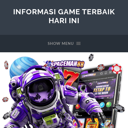
INFORMASI GAME TERBAIK
HARI INI
SHOW MENU