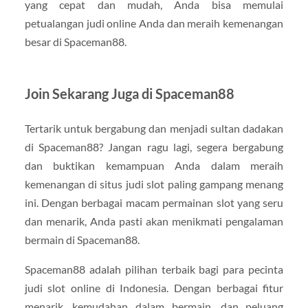
yang cepat dan mudah, Anda bisa memulai
petualangan judi online Anda dan meraih kemenangan
besar di Spaceman88.
Join Sekarang Juga di Spaceman88
Tertarik untuk bergabung dan menjadi sultan dadakan
di Spaceman88? Jangan ragu lagi, segera bergabung
dan buktikan kemampuan Anda dalam meraih
kemenangan di situs judi slot paling gampang menang
ini. Dengan berbagai macam permainan slot yang seru
dan menarik, Anda pasti akan menikmati pengalaman
bermain di Spaceman88.
Spaceman88 adalah pilihan terbaik bagi para pecinta
judi slot online di Indonesia. Dengan berbagai fitur
menarik, kemudahan dalam bermain, dan peluang