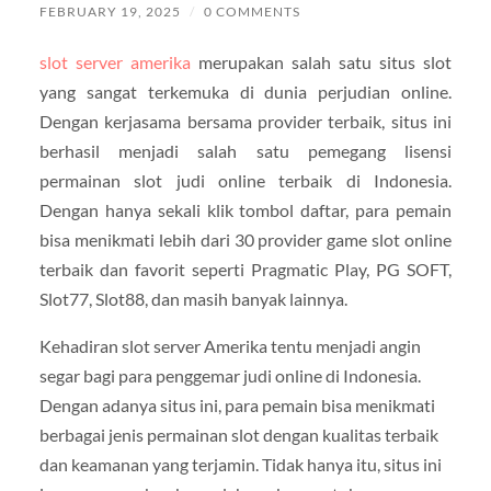
FEBRUARY 19, 2025
/
0 COMMENTS
slot server amerika
merupakan salah satu situs slot
yang sangat terkemuka di dunia perjudian online.
Dengan kerjasama bersama provider terbaik, situs ini
berhasil menjadi salah satu pemegang lisensi
permainan slot judi online terbaik di Indonesia.
Dengan hanya sekali klik tombol daftar, para pemain
bisa menikmati lebih dari 30 provider game slot online
terbaik dan favorit seperti Pragmatic Play, PG SOFT,
Slot77, Slot88, dan masih banyak lainnya.
Kehadiran slot server Amerika tentu menjadi angin
segar bagi para penggemar judi online di Indonesia.
Dengan adanya situs ini, para pemain bisa menikmati
berbagai jenis permainan slot dengan kualitas terbaik
dan keamanan yang terjamin. Tidak hanya itu, situs ini