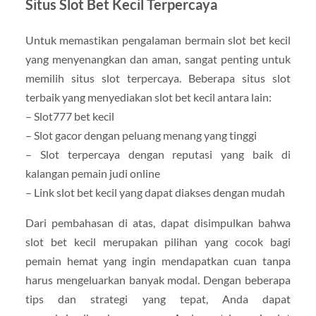
Situs Slot Bet Kecil Terpercaya
Untuk memastikan pengalaman bermain slot bet kecil
yang menyenangkan dan aman, sangat penting untuk
memilih situs slot terpercaya. Beberapa situs slot
terbaik yang menyediakan slot bet kecil antara lain:
– Slot777 bet kecil
– Slot gacor dengan peluang menang yang tinggi
– Slot terpercaya dengan reputasi yang baik di
kalangan pemain judi online
– Link slot bet kecil yang dapat diakses dengan mudah
Dari pembahasan di atas, dapat disimpulkan bahwa
slot bet kecil merupakan pilihan yang cocok bagi
pemain hemat yang ingin mendapatkan cuan tanpa
harus mengeluarkan banyak modal. Dengan beberapa
tips dan strategi yang tepat, Anda dapat