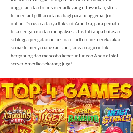
unggulan, dan bonus menarik yang ditawarkan, situs
ini menjadi pilihan utama bagi para penggemar judi
online. Dengan adanya link slot Amerika, para pemain
bisa dengan mudah mengakses situs ini tanpa batasan,
sehingga pengalaman bermain judi online mereka akan
semakin menyenangkan. Jadi, jangan ragu untuk
bergabung dan mencoba keberuntungan Anda di slot
server Amerika sekarang juga!