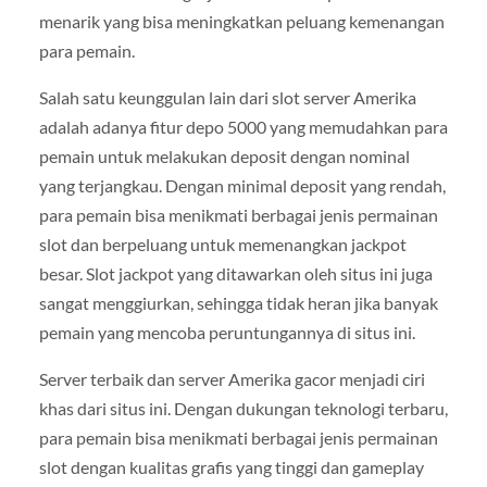
menarik yang bisa meningkatkan peluang kemenangan
para pemain.
Salah satu keunggulan lain dari slot server Amerika
adalah adanya fitur depo 5000 yang memudahkan para
pemain untuk melakukan deposit dengan nominal
yang terjangkau. Dengan minimal deposit yang rendah,
para pemain bisa menikmati berbagai jenis permainan
slot dan berpeluang untuk memenangkan jackpot
besar. Slot jackpot yang ditawarkan oleh situs ini juga
sangat menggiurkan, sehingga tidak heran jika banyak
pemain yang mencoba peruntungannya di situs ini.
Server terbaik dan server Amerika gacor menjadi ciri
khas dari situs ini. Dengan dukungan teknologi terbaru,
para pemain bisa menikmati berbagai jenis permainan
slot dengan kualitas grafis yang tinggi dan gameplay