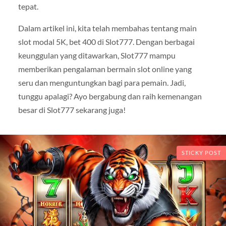
tepat.
Dalam artikel ini, kita telah membahas tentang main
slot modal 5K, bet 400 di Slot777. Dengan berbagai
keunggulan yang ditawarkan, Slot777 mampu
memberikan pengalaman bermain slot online yang
seru dan menguntungkan bagi para pemain. Jadi,
tunggu apalagi? Ayo bergabung dan raih kemenangan
besar di Slot777 sekarang juga!
STICKY POST