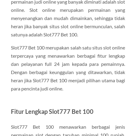
permainan judi online yang banyak diminati adalah slot
online. Slot online merupakan permainan yang
menyenangkan dan mudah dimainkan, sehingga tidak
heran jika banyak situs slot online bermunculan, salah
satunya adalah Slot777 Bet 100.
Slot777 Bet 100 merupakan salah satu situs slot online
terpercaya yang menawarkan berbagai fitur lengkap
dan pelayanan full 24 jam kepada para pemainnya.
Dengan berbagai keunggulan yang ditawarkan, tidak
heran jika Slot777 Bet 100 menjadi pilihan utama bagi
para pencinta judi online.
Fitur Lengkap Slot777 Bet 100
Slot777 Bet 100 menawarkan berbagai jenis
permainan slot dengan taruhan minimal 100 rupiah.