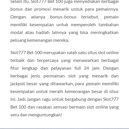
Selain itu, Slot777 Bet 100 juga menyediakan berbagai
bonus dan promosi menarik untuk para pemainnya.
Dengan adanya bonus-bonus tersebut, pemain
memiliki kesempatan untuk memperoleh tambahan
modal atau hadiah lainnya yang bisa meningkatkan
peluang kemenangan mereka.
Slot777 Bet 100 merupakan salah satu situs slot online
terbaik dan terpercaya yang menawarkan berbagai
fitur lengkap dan pelayanan full 24 jam. Dengan
berbagai jenis permainan slot yang menarik dan
jackpot besar yang ditawarkan, para pemain memiliki
kesempatan untuk meraih kemenangan besar di situs
ini. Jadi, jangan ragu untuk bergabung dengan Slot777
Bet 100 dan rasakan sensasi bermain slot online yang
seru dan menguntungkan!