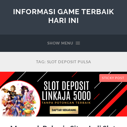
INFORMASI GAME TERBAIK
HARI INI
SHOW MENU
TAG:
SLOT DEPOSIT PULSA
STICKY POST