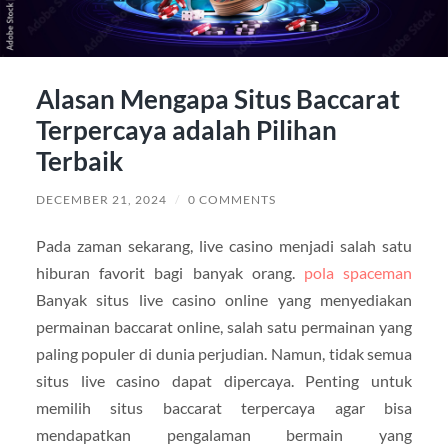
Alasan Mengapa Situs Baccarat
Terpercaya adalah Pilihan
Terbaik
DECEMBER 21, 2024
/
0 COMMENTS
Pada zaman sekarang, live casino menjadi salah satu
hiburan favorit bagi banyak orang.
pola spaceman
Banyak situs live casino online yang menyediakan
permainan baccarat online, salah satu permainan yang
paling populer di dunia perjudian. Namun, tidak semua
situs live casino dapat dipercaya. Penting untuk
memilih situs baccarat terpercaya agar bisa
mendapatkan pengalaman bermain yang