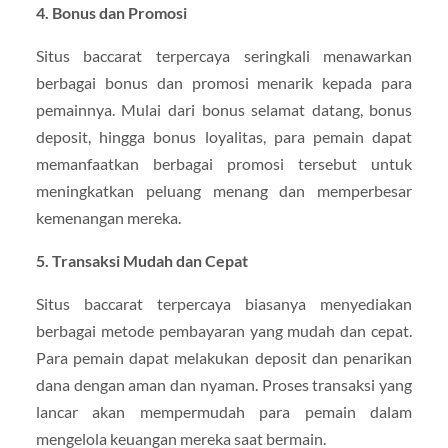
4. Bonus dan Promosi
Situs baccarat terpercaya seringkali menawarkan
berbagai bonus dan promosi menarik kepada para
pemainnya. Mulai dari bonus selamat datang, bonus
deposit, hingga bonus loyalitas, para pemain dapat
memanfaatkan berbagai promosi tersebut untuk
meningkatkan peluang menang dan memperbesar
kemenangan mereka.
5. Transaksi Mudah dan Cepat
Situs baccarat terpercaya biasanya menyediakan
berbagai metode pembayaran yang mudah dan cepat.
Para pemain dapat melakukan deposit dan penarikan
dana dengan aman dan nyaman. Proses transaksi yang
lancar akan mempermudah para pemain dalam
mengelola keuangan mereka saat bermain.