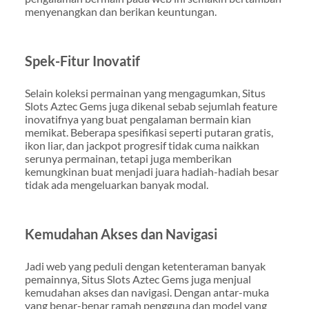
menyenangkan dan berikan keuntungan.
Spek-Fitur Inovatif
Selain koleksi permainan yang mengagumkan, Situs
Slots Aztec Gems juga dikenal sebab sejumlah feature
inovatifnya yang buat pengalaman bermain kian
memikat. Beberapa spesifikasi seperti putaran gratis,
ikon liar, dan jackpot progresif tidak cuma naikkan
serunya permainan, tetapi juga memberikan
kemungkinan buat menjadi juara hadiah-hadiah besar
tidak ada mengeluarkan banyak modal.
Kemudahan Akses dan Navigasi
Jadi web yang peduli dengan ketenteraman banyak
pemainnya, Situs Slots Aztec Gems juga menjual
kemudahan akses dan navigasi. Dengan antar-muka
yang benar-benar ramah pengguna dan model yang