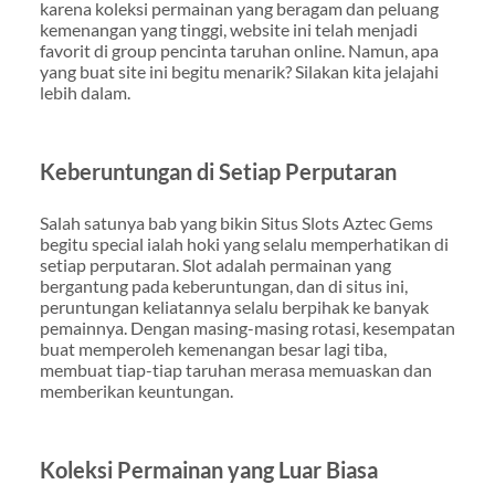
karena koleksi permainan yang beragam dan peluang
kemenangan yang tinggi, website ini telah menjadi
favorit di group pencinta taruhan online. Namun, apa
yang buat site ini begitu menarik? Silakan kita jelajahi
lebih dalam.
Keberuntungan di Setiap Perputaran
Salah satunya bab yang bikin Situs Slots Aztec Gems
begitu special ialah hoki yang selalu memperhatikan di
setiap perputaran. Slot adalah permainan yang
bergantung pada keberuntungan, dan di situs ini,
peruntungan keliatannya selalu berpihak ke banyak
pemainnya. Dengan masing-masing rotasi, kesempatan
buat memperoleh kemenangan besar lagi tiba,
membuat tiap-tiap taruhan merasa memuaskan dan
memberikan keuntungan.
Koleksi Permainan yang Luar Biasa