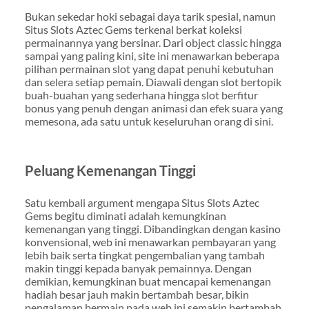
Bukan sekedar hoki sebagai daya tarik spesial, namun
Situs Slots Aztec Gems terkenal berkat koleksi
permainannya yang bersinar. Dari object classic hingga
sampai yang paling kini, site ini menawarkan beberapa
pilihan permainan slot yang dapat penuhi kebutuhan
dan selera setiap pemain. Diawali dengan slot bertopik
buah-buahan yang sederhana hingga slot berfitur
bonus yang penuh dengan animasi dan efek suara yang
memesona, ada satu untuk keseluruhan orang di sini.
Peluang Kemenangan Tinggi
Satu kembali argument mengapa Situs Slots Aztec
Gems begitu diminati adalah kemungkinan
kemenangan yang tinggi. Dibandingkan dengan kasino
konvensional, web ini menawarkan pembayaran yang
lebih baik serta tingkat pengembalian yang tambah
makin tinggi kepada banyak pemainnya. Dengan
demikian, kemungkinan buat mencapai kemenangan
hadiah besar jauh makin bertambah besar, bikin
pengalaman bermain pada web ini semakin bertambah